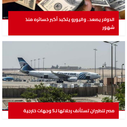
الدولار يصعد.. واليورو يتكبد أكبر خسائره منذ
شهور
مصر للطيران تستأنف رحلاتها لـ5 وجهات خارجية