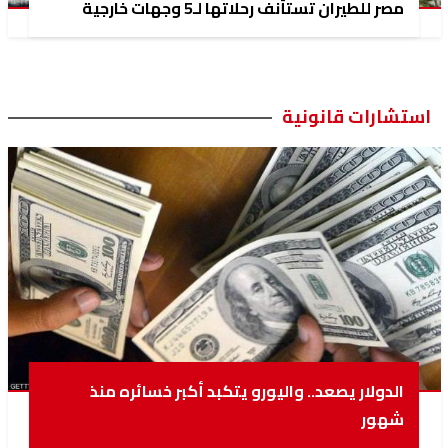
مصر للطيران تستأنف رحلاتها لـ5 وجهات خارجية
استشارات قانونية
الدولار يصعد.. واليورو يتكبد أكبر خسائره منذ
شهور