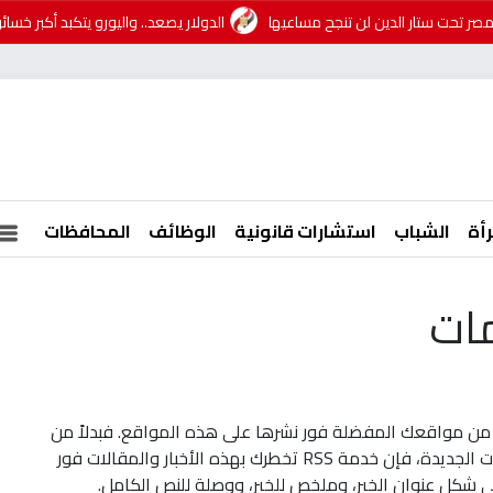
 تحت ستار الدين لن تنجح مساعيها
الدولار يصعد.. واليورو يتكبد أكبر خسائر
رأة
الشباب
استشارات قانونية
الوظائف
المحافظات
من مواقعك المفضلة فور نشرها على هذه المواقع. فبدلاً من
تصفح هذه المواقع والبحث عن الأخبار والمقالات الجديدة، فإن خدمة RSS تخطرك بهذه الأخبار والمقالات فور
لى شكل عنوان الخبر، وملخص للخبر، ووصلة للنص الكامل.