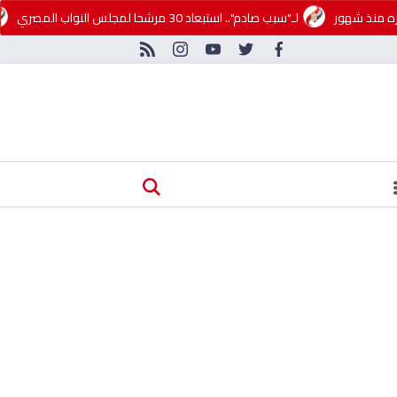
ه منذ شهور
لـ"سبب صادم".. استبعاد 30 مرشحا لمجلس النواب المصري